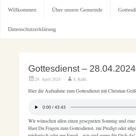
Christus Zuerst Gemeinde
Willkommen
Über unsere Gemeinde
Gottesd
Datenschutzerklärung
Zum
Inhalt
springen
Gottesdienst – 28.04.2024
29. April 2024
S_Kuhl
Hier die Aufnahme zum Gottesdienst mit Christian Geiß
Wir wünschen allen einen gesegneten Sonntag und eine
Hast Du Fragen zum Gottesdienst, zur Predigt oder allg
telefonisch oder per Email – wir sind gerne für Dich da!