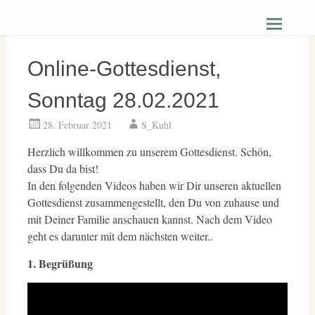
Zum
Christus Zuerst Gemeinde Hüttenberg
Inhalt
springen
Online-Gottesdienst,
Sonntag 28.02.2021
28. Februar 2021
S_Kuhl
Herzlich willkommen zu unserem Gottesdienst. Schön,
dass Du da bist!
In den folgenden Videos haben wir Dir unseren aktuellen
Gottesdienst zusammengestellt, den Du von zuhause und
mit Deiner Familie anschauen kannst. Nach dem Video
geht es darunter mit dem nächsten weiter..
1. Begrüßung