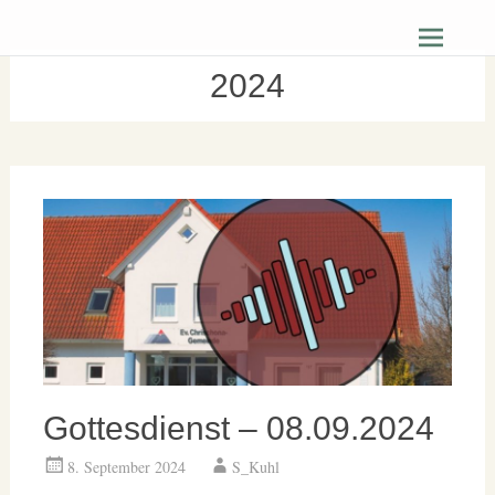
Zum
Christus Zuerst Gemeinde Hüttenberg
Inhalt
springen
2024
Gottesdienst – 08.09.2024
8. September 2024
S_Kuhl